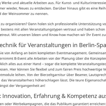
g Werke und aktuelle Arbeiten aus. Für Kunst- und Kulturinteressi
mmer wieder, Neues zu entdecken. Darüber hinaus gibt es eine Reih
und der Weinsommer zu nennen.
t zu organisieren? Dann holen sich professionelle Unterstützung 
d bestens mit allen Veranstaltungstypen vertraut und haben schon v
betreut. Mit unseren Ideen und Know-how machen wir Ihr Event 
chnik für Veranstaltungen in Berlin-Sp
t Sie von Anfang an beim kompletten Eventmanagement. Gemeinsa
bernimmt B-Event alle Arbeiten von der Planung über die Konzepte
ich alles aus einer Hand – sogar die komplette Veranstaltungstec
sen. Hier können Sie flexibel und zum fairen Preis hochwertige V
module leihen. Von der Bierzeltgarnitur über Beamer, Lautsprech
was das Veranstalterherz höherschlagen lässt. Die teure Eigenans
ängst der Vergangenheit an!
: Innovation, Erfahrung & Kompetenz au
 oder Werbekampagnen, die das Publikum garantiert erreichen: 