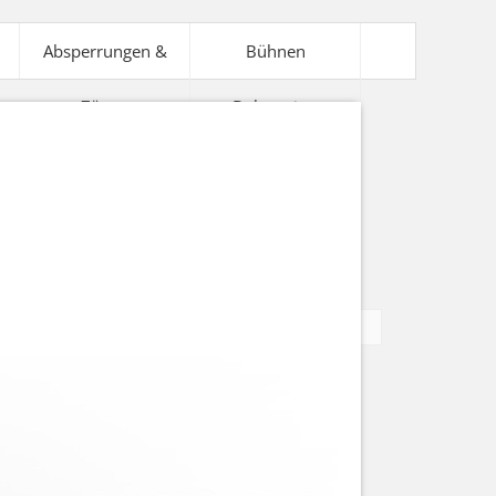
Absperrungen &
Bühnen
Zäune
Dekoration
V-Technik
Bühnentechnik