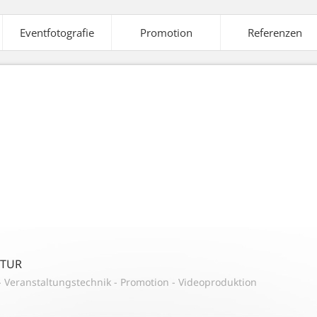
Eventfotografie
Promotion
Referenzen
elte
Ausstattung
Veranstaltungstechnik
A
aleffekte
Strom-
Tontechnik
Versorgung
NTUR
-
Veranstaltungstechnik
-
Promotion
-
Videoproduktion