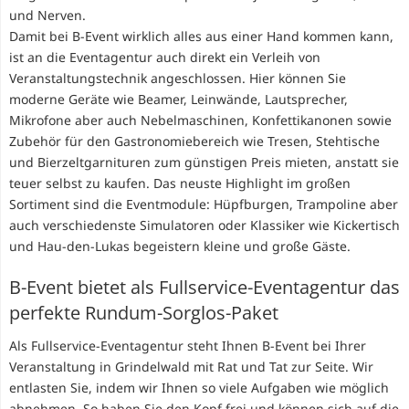
und Nerven.
Damit bei B-Event wirklich alles aus einer Hand kommen kann,
ist an die Eventagentur auch direkt ein Verleih von
Veranstaltungstechnik angeschlossen. Hier können Sie
moderne Geräte wie Beamer, Leinwände, Lautsprecher,
Mikrofone aber auch Nebelmaschinen, Konfettikanonen sowie
Zubehör für den Gastronomiebereich wie Tresen, Stehtische
und Bierzeltgarnituren zum günstigen Preis mieten, anstatt sie
teuer selbst zu kaufen. Das neuste Highlight im großen
Sortiment sind die Eventmodule: Hüpfburgen, Trampoline aber
auch verschiedenste Simulatoren oder Klassiker wie Kickertisch
und Hau-den-Lukas begeistern kleine und große Gäste.
B-Event bietet als Fullservice-Eventagentur das
perfekte Rundum-Sorglos-Paket
Als Fullservice-Eventagentur steht Ihnen B-Event bei Ihrer
Veranstaltung in Grindelwald mit Rat und Tat zur Seite. Wir
entlasten Sie, indem wir Ihnen so viele Aufgaben wie möglich
abnehmen. So haben Sie den Kopf frei und können sich auf die