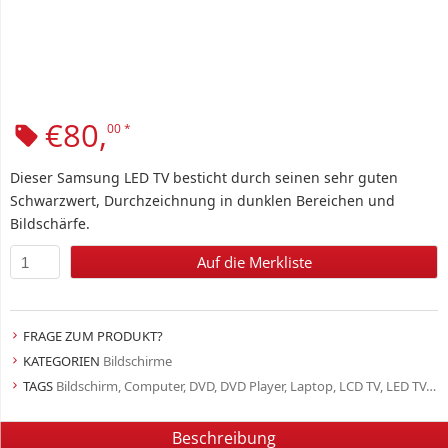
€
80,
00
*
Dieser Samsung LED TV besticht durch seinen sehr guten
Schwarzwert, Durchzeichnung in dunklen Bereichen und
Bildschärfe.
Auf die Merkliste
FRAGE ZUM PRODUKT?
KATEGORIEN
Bildschirme
TAGS
Bildschirm
,
Computer
,
DVD
,
DVD Player
,
Laptop
,
LCD TV
,
LED TV
,
Le
Beschreibung