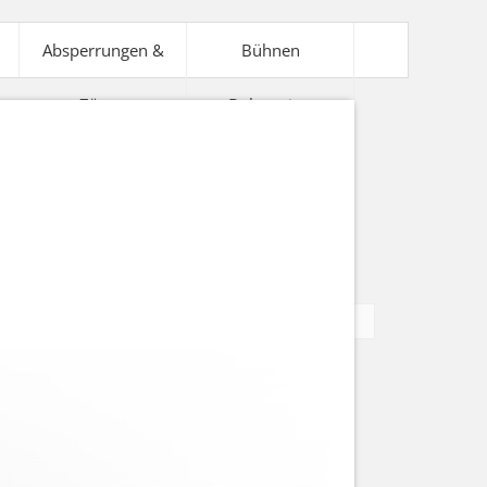
Absperrungen &
Bühnen
Zäune
Dekoration
V-Technik
Bühnentechnik