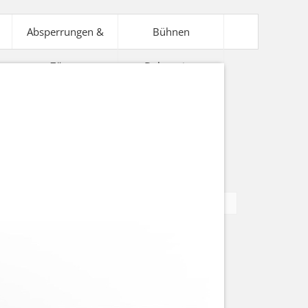
Absperrungen &
Bühnen
Zäune
Dekoration
V-Technik
Bühnentechnik