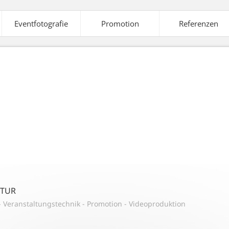
Eventfotografie
Promotion
Referenzen
elte
Ausstattung
Veranstaltungstechnik
A
aleffekte
Strom-
Tontechnik
Versorgung
NTUR
-
Veranstaltungstechnik
-
Promotion
-
Videoproduktion