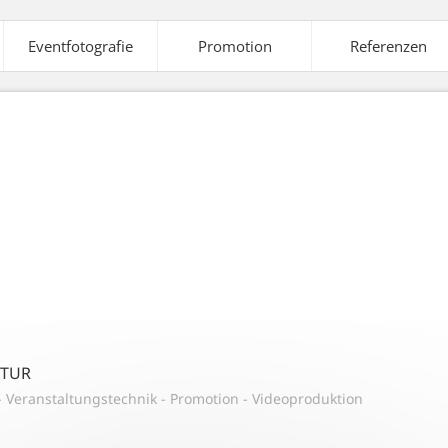
Eventfotografie
Promotion
Referenzen
elte
Ausstattung
Veranstaltungstechnik
A
aleffekte
Strom-
Tontechnik
Versorgung
NTUR
-
Veranstaltungstechnik
-
Promotion
-
Videoproduktion