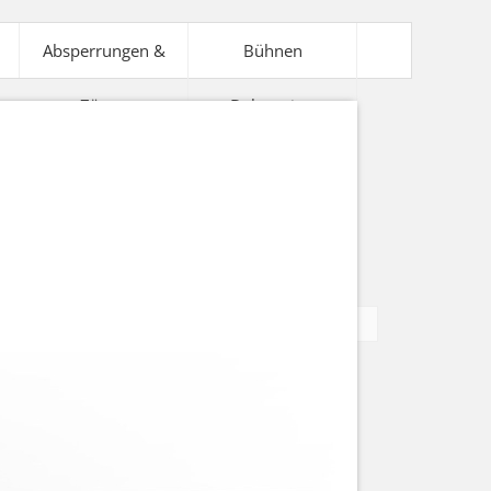
Absperrungen &
Bühnen
Zäune
Dekoration
V-Technik
Bühnentechnik