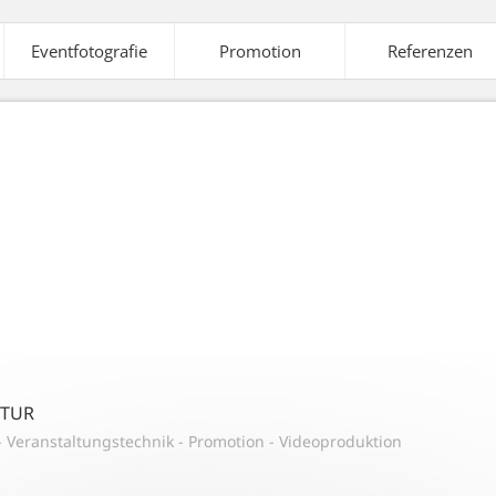
Eventfotografie
Promotion
Referenzen
elte
Ausstattung
Veranstaltungstechnik
A
aleffekte
Strom-
Tontechnik
Versorgung
NTUR
-
Veranstaltungstechnik
-
Promotion
-
Videoproduktion