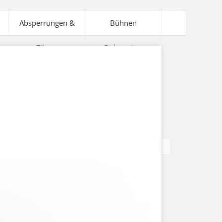
Absperrungen &
Bühnen
Zäune
Dekoration
V-Technik
Bühnentechnik