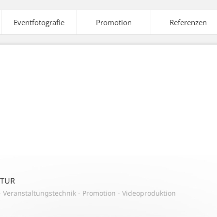
Eventfotografie
Promotion
Referenzen
elte
Ausstattung
Veranstaltungstechnik
A
aleffekte
Strom-
Tontechnik
Versorgung
NTUR
-
Veranstaltungstechnik
-
Promotion
-
Videoproduktion