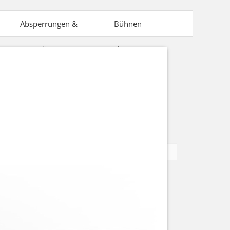
Absperrungen &
Bühnen
Zäune
Dekoration
V-Technik
Bühnentechnik