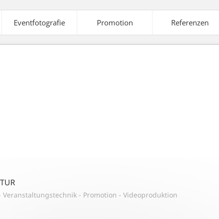
Eventfotografie
Promotion
Referenzen
elte
Ausstattung
Veranstaltungstechnik
A
aleffekte
Strom-
Tontechnik
Versorgung
NTUR
-
Veranstaltungstechnik
-
Promotion
-
Videoproduktion