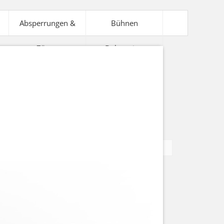
Absperrungen &
Bühnen
Zäune
Dekoration
V-Technik
Bühnentechnik