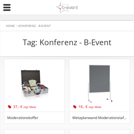
HOME
›
KONFERENZ - B-EVENT
Tag: Konferenz - B-Event
37,- €
18,- €
zzgl. Mwst.
zzgl. Mwst.
Moderationskoffer
Metaplanwand Moderationstafel Filz grau