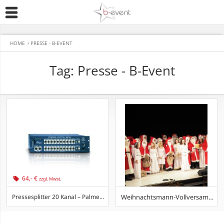
HOME
›
PRESSE - B-EVENT
Tag: Presse - B-Event
64,- €
zzgl. Mwst.
Pressesplitter 20 Kanal – Palme...
Weihnachtsmann-Vollversammlung 2015