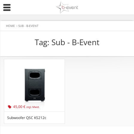
HOME
›
SUB - B-EVENT
Tag: Sub - B-Event
45,00 €
zzgl. Mwst.
Subwoofer QSC KS212c