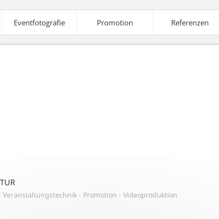
Eventfotografie
Promotion
Referenzen
elte
Ausstattung
Veranstaltungstechnik
A
aleffekte
Strom-
Tontechnik
Versorgung
NTUR
-
Veranstaltungstechnik
-
Promotion
-
Videoproduktion