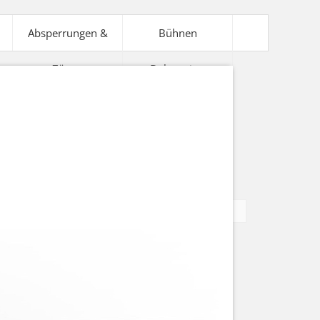
Absperrungen &
Bühnen
Zäune
Dekoration
V-Technik
Bühnentechnik